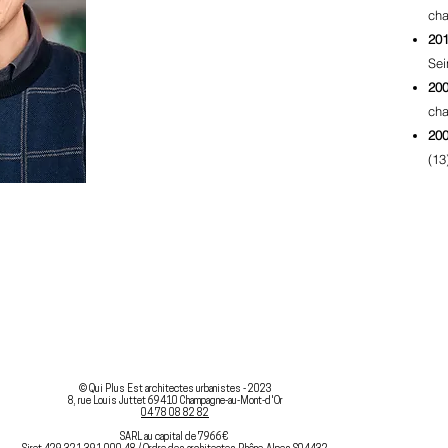
cha
201
Sei
20
cha
20
(13
© Qui Plus Est architectes urbanistes - 2023
8, rue Louis Juttet 69410 Champagne-au-Mont-d'O
r
04 78 08 82 82
SARL au capital de 7966€