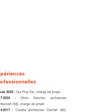
xpériences
rofessionnelles
uis 2022 :
Qui Plus Est, chargé de projet
17-2022 :
Otton Sanchez architectes
bersart (59), chargé de projet
4-2017 :
Cuadra architectes Clamart (92),